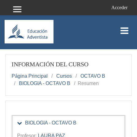
Saltar al contenido principal
Acceder
Panel lateral
INFORMACIÓN DEL CURSO
Página Principal
Cursos
OCTAVO B
BIOLOGIA - OCTAVO B
Resumen
BIOLOGIA - OCTAVO B
Profesor:
LAURA PAZ